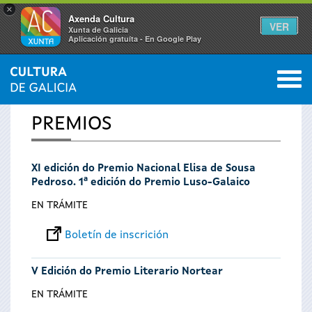
×
Axenda Cultura
VER
Xunta de Galicia
Aplicación gratuíta - En Google Play
Saltar al menú
M
INICIO
0
Vostede
PREMIOS
está
XI edición do Premio Nacional Elisa de Sousa
aquí
Pedroso. 1ª edición do Premio Luso-Galaico
EN TRÁMITE
Boletín de inscrición
V Edición do Premio Literario Nortear
EN TRÁMITE