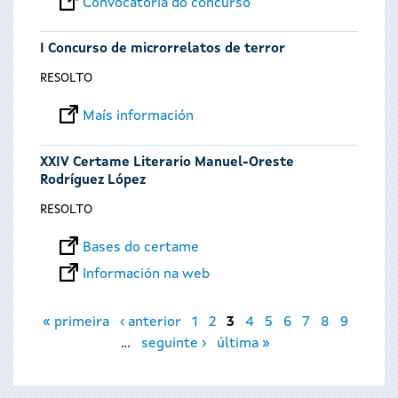
Convocatoria do concurso
I Concurso de microrrelatos de terror
RESOLTO
Maís información
XXIV Certame Literario Manuel-Oreste
Rodríguez López
RESOLTO
Bases do certame
Información na web
Páxinas
« primeira
‹ anterior
1
2
3
4
5
6
7
8
9
…
seguinte ›
última »