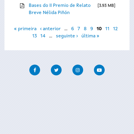
Bases do II Premio de Relato
3.93 MB
Breve Nélida Piñón
Páxinas
« primeira
‹ anterior
…
6
7
8
9
10
11
12
13
14
…
seguinte ›
última »
Facebook
Twitter
Instagram
Youtube