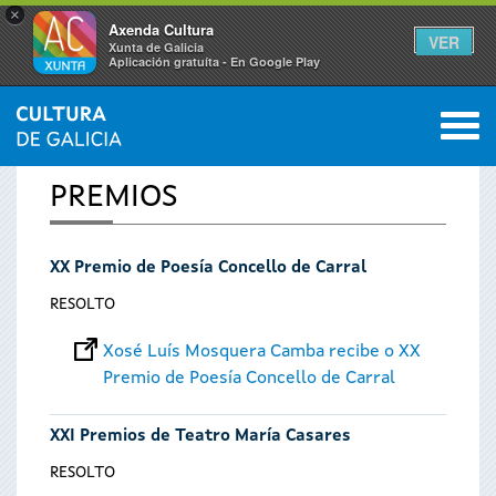
×
Axenda Cultura
VER
Xunta de Galicia
Aplicación gratuíta - En Google Play
Saltar al menú
M
INICIO
0
Vostede
PREMIOS
está
XX Premio de Poesía Concello de Carral
aquí
RESOLTO
Xosé Luís Mosquera Camba recibe o XX
Premio de Poesía Concello de Carral
XXI Premios de Teatro María Casares
RESOLTO