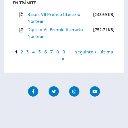
EN TRÁMITE
Bases VII Premio literario
243.69 KB
Nortear
Díptico VII Premio literario
752.71 KB
Nortear
Páxinas
1
2
3
4
5
6
7
8
9
…
seguinte ›
última
»
Facebook
Twitter
Instagram
Youtube