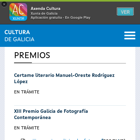
×
Axenda Cultura
VER
Xunta de Galicia
Aplicación gratuíta - En Google Play
Saltar al menú
M
INICIO
0
Vostede
PREMIOS
está
Certame literario Manuel-Oreste Rodríguez
aquí
López
EN TRÁMITE
XIII Premio Galicia de Fotografía
Contemporánea
EN TRÁMITE