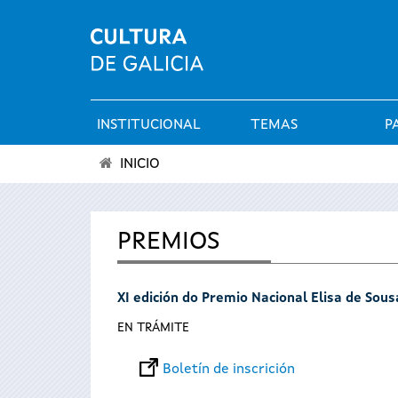
INSTITUCIONAL
TEMAS
P
Menú
INICIO
principal
Vostede
está
PREMIOS
aquí
XI edición do Premio Nacional Elisa de Sou
EN TRÁMITE
Boletín de inscrición