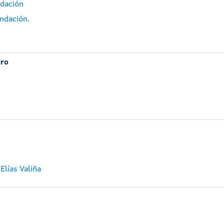
ndación
ndación.
iro
Elías Valiña