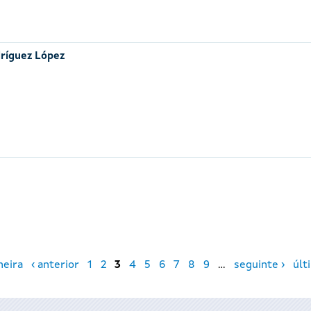
ríguez López
meira
‹ anterior
1
2
3
4
5
6
7
8
9
…
seguinte ›
últ