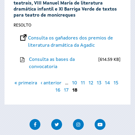
teatrais, VIII Manuel María de literatura
dramática infantil e XI Barriga Verde de textos
para teatro de monicreques
RESOLTO
Consulta os gañadores dos premios de
literatura dramática da Agadic
Consulta as bases da
614.59 KB
convocatoria
Páxinas
« primeira
‹ anterior
…
10
11
12
13
14
15
16
17
18
Facebook
Twitter
Instagram
Youtube