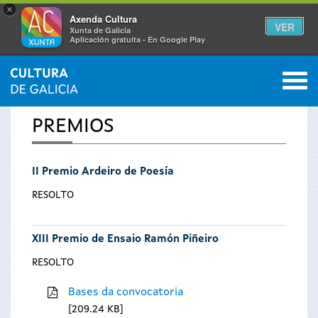
×
Axenda Cultura
VER
Xunta de Galicia
Aplicación gratuíta - En Google Play
Saltar al menú
M
INICIO
0
Vostede
PREMIOS
está
II Premio Ardeiro de Poesía
aquí
RESOLTO
XIII Premio de Ensaio Ramón Piñeiro
RESOLTO
Bases da convocatoria
209.24 KB