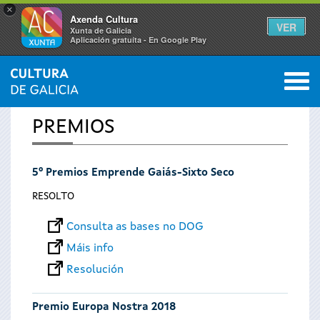
×
Axenda Cultura
VER
Xunta de Galicia
Aplicación gratuíta - En Google Play
Saltar al menú
M
INICIO
0
Vostede
PREMIOS
está
5º Premios Emprende Gaiás-Sixto Seco
aquí
RESOLTO
Consulta as bases no DOG
Máis info
Resolución
Premio Europa Nostra 2018