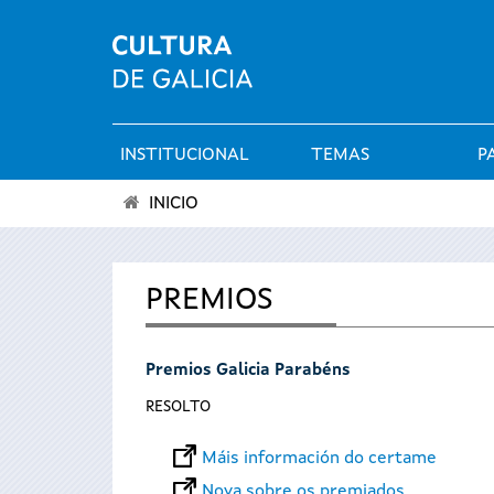
INSTITUCIONAL
TEMAS
P
Menú
INICIO
principal
Vostede
está
PREMIOS
aquí
Premios Galicia Parabéns
RESOLTO
Máis información do certame
Nova sobre os premiados