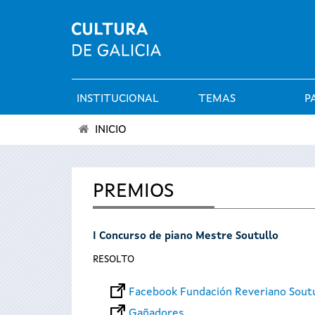
INSTITUCIONAL
TEMAS
P
Menú
INICIO
principal
Vostede
está
PREMIOS
aquí
I Concurso de piano Mestre Soutullo
RESOLTO
Facebook Fundación Reveriano Sout
Gañadores