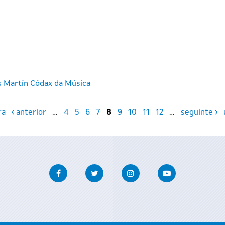
s Martín Códax da Música
ra
‹ anterior
…
4
5
6
7
8
9
10
11
12
…
seguinte ›
Facebook
Twitter
Instagram
Youtube