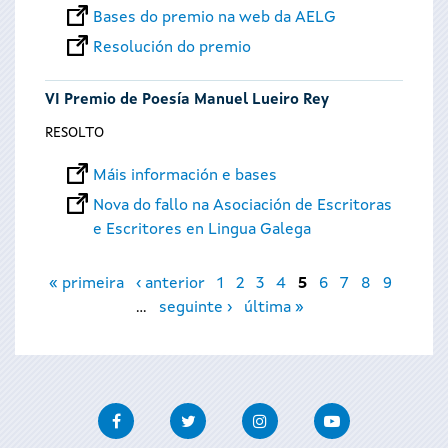
Bases do premio na web da AELG
Resolución do premio
VI Premio de Poesía Manuel Lueiro Rey
RESOLTO
Máis información e bases
Nova do fallo na Asociación de Escritoras
e Escritores en Lingua Galega
Páxinas
« primeira
‹ anterior
1
2
3
4
5
6
7
8
9
…
seguinte ›
última »
Facebook
Twitter
Instagram
Youtube