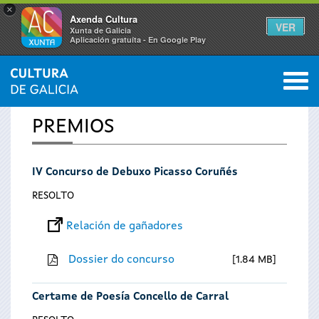
×
Axenda Cultura
VER
Xunta de Galicia
Aplicación gratuíta - En Google Play
Saltar al menú
M
INICIO
0
Vostede
PREMIOS
está
IV Concurso de Debuxo Picasso Coruñés
aquí
RESOLTO
Relación de gañadores
Dossier do concurso
1.84 MB
Certame de Poesía Concello de Carral