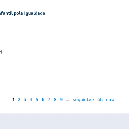
nfantil pola Igualdade
1
1
2
3
4
5
6
7
8
9
…
seguinte ›
última »