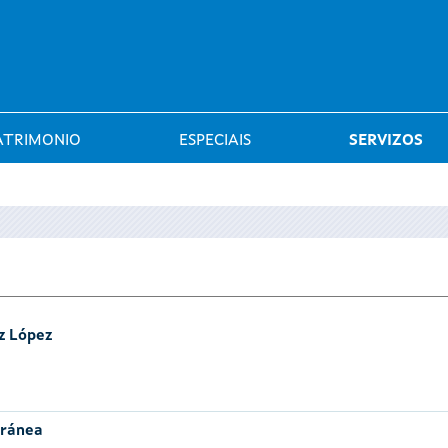
Saltar al menú
ATRIMONIO
ESPECIAIS
SERVIZOS
z López
oránea