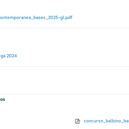
_contemporanea_bases_2025-gl.pdf
ega 2024
tos
concurso_balbino_ba