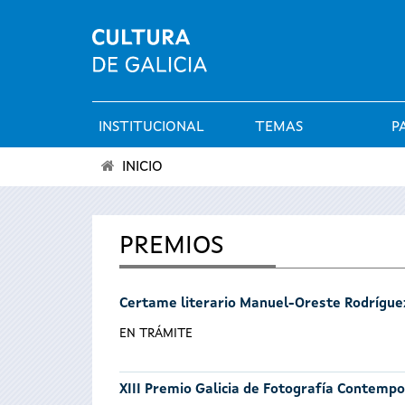
INSTITUCIONAL
TEMAS
P
Menú
INICIO
principal
Vostede
está
PREMIOS
aquí
Certame literario Manuel-Oreste Rodrígue
EN TRÁMITE
XIII Premio Galicia de Fotografía Contemp