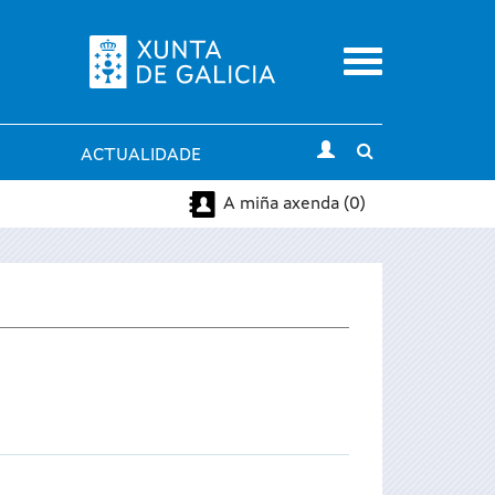
Menu
Toggle
ACTUALIDADE
search
A miña axenda (0)