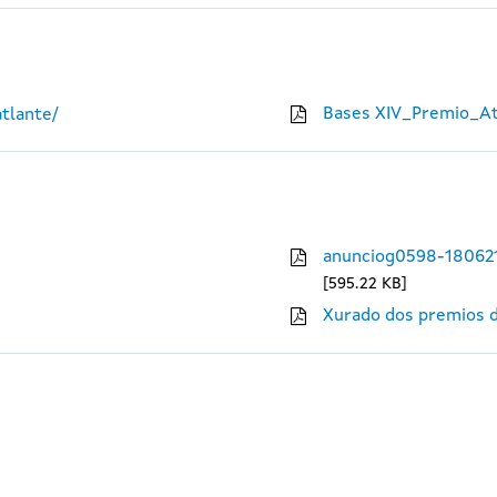
Bases XIV_Premio_At
tlante/
anunciog0598-18062
595.22 KB
Xurado dos premios d