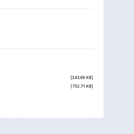
243.69 KB
752.71 KB