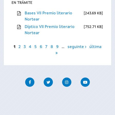
EN TRÁMITE
Bases VII Premio literario
243.69 KB
Nortear
Díptico VII Premio literario
752.71 KB
Nortear
Páxinas
1
2
3
4
5
6
7
8
9
…
seguinte ›
última
»
Facebook
Twitter
Instagram
Youtube