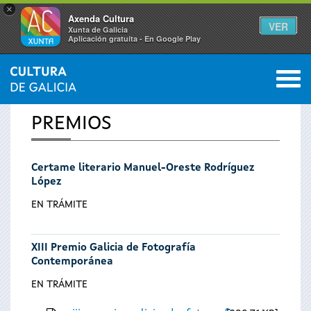
×
Axenda Cultura
VER
Xunta de Galicia
Aplicación gratuíta - En Google Play
Saltar al menú
M
INICIO
0
Vostede
PREMIOS
está
Certame literario Manuel-Oreste Rodríguez
aquí
López
EN TRÁMITE
XIII Premio Galicia de Fotografía
Contemporánea
EN TRÁMITE