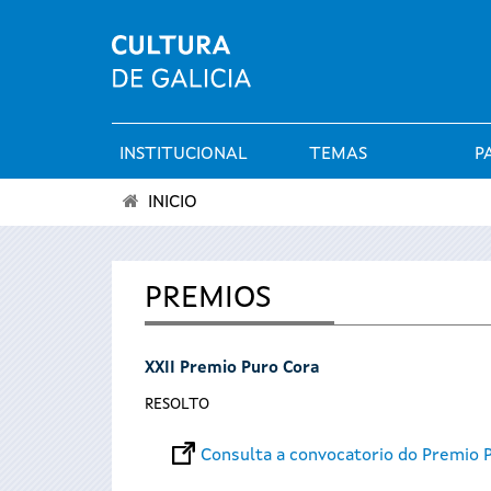
INSTITUCIONAL
TEMAS
P
Menú
INICIO
principal
Vostede
está
PREMIOS
aquí
XXII Premio Puro Cora
RESOLTO
Consulta a convocatorio do Premio