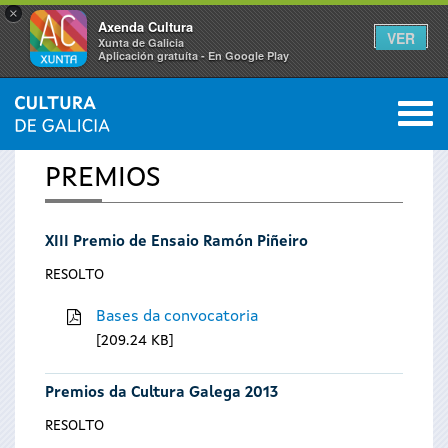
×
Axenda Cultura
VER
Xunta de Galicia
Aplicación gratuíta - En Google Play
Saltar al menú
M
INICIO
0
Vostede
PREMIOS
está
XIII Premio de Ensaio Ramón Piñeiro
aquí
RESOLTO
Bases da convocatoria
209.24 KB
Premios da Cultura Galega 2013
RESOLTO