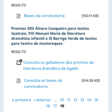
RESOLTO
Bases da convocatoria
150.11 KB
Premios XXII Álvaro Cunqueiro para textos
teatrais, VIII Manuel María de literatura
dramática infantil e XI Barriga Verde de textos
para teatro de monicreques
RESOLTO
Consulta os gañadores dos premios de
literatura dramática da Agadic
Consulta as bases da
614.59 KB
convocatoria
Páxinas
« primeira
‹ anterior
…
10
11
12
13
14
15
16
17
18