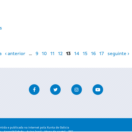
os
a
‹ anterior
…
9
10
11
12
13
14
15
16
17
seguinte ›
Facebook
Twitter
Instagram
Youtube
ida e publicada na internet pola Xunta de Galicia
a
-
Accesibilidade
-
Aviso legal
-
Mapa do portal
-
RSS