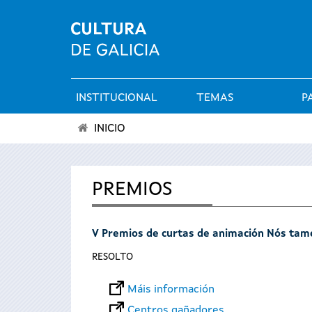
INSTITUCIONAL
TEMAS
P
Menú
INICIO
principal
Vostede
está
PREMIOS
aquí
V Premios de curtas de animación Nós ta
RESOLTO
Máis información
Centros gañadores