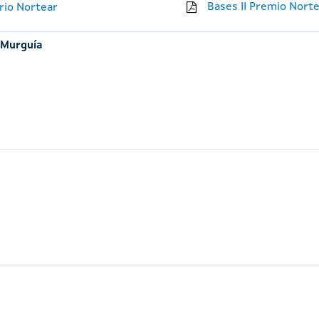
Bases II Premio Nort
ario Nortear
 Murguía