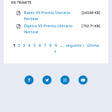
EN TRÁMITE
Bases VII Premio literario
243.69 KB
Nortear
Díptico VII Premio literario
752.71 KB
Nortear
Páxinas
1
2
3
4
5
6
7
8
9
…
seguinte ›
última
»
Facebook
Twitter
Instagram
Youtube