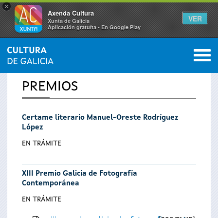
×
Axenda Cultura
VER
Xunta de Galicia
Aplicación gratuíta - En Google Play
Saltar al menú
M
INICIO
0
Vostede
PREMIOS
está
Certame literario Manuel-Oreste Rodríguez
aquí
López
EN TRÁMITE
XIII Premio Galicia de Fotografía
Contemporánea
EN TRÁMITE