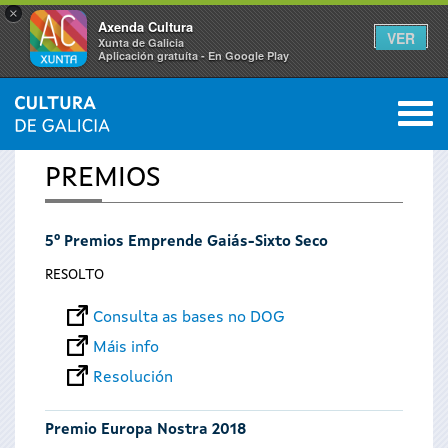
×
Axenda Cultura
VER
Xunta de Galicia
Aplicación gratuíta - En Google Play
Saltar al menú
M
INICIO
0
Vostede
PREMIOS
está
5º Premios Emprende Gaiás-Sixto Seco
aquí
RESOLTO
Consulta as bases no DOG
Máis info
Resolución
Premio Europa Nostra 2018