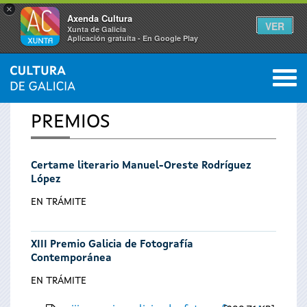
×
Axenda Cultura
VER
Xunta de Galicia
Aplicación gratuíta - En Google Play
Saltar al menú
M
INICIO
0
Vostede
PREMIOS
está
Certame literario Manuel-Oreste Rodríguez
aquí
López
EN TRÁMITE
XIII Premio Galicia de Fotografía
Contemporánea
EN TRÁMITE