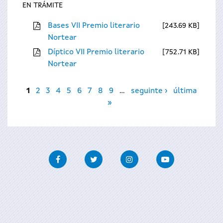
EN TRÁMITE
Bases VII Premio literario
243.69 KB
Nortear
Díptico VII Premio literario
752.71 KB
Nortear
Páxinas
1
2
3
4
5
6
7
8
9
…
seguinte ›
última
»
Facebook
Twitter
Instagram
Youtube