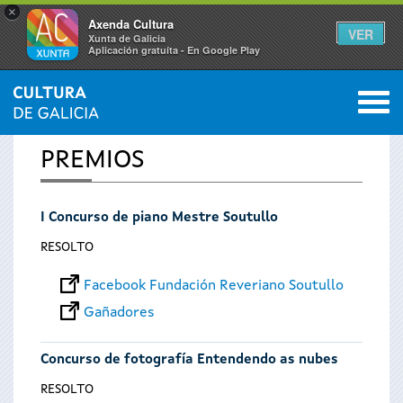
×
Axenda Cultura
VER
Xunta de Galicia
Aplicación gratuíta - En Google Play
Saltar al menú
M
INICIO
0
Vostede
PREMIOS
está
I Concurso de piano Mestre Soutullo
aquí
RESOLTO
Facebook Fundación Reveriano Soutullo
Gañadores
Concurso de fotografía Entendendo as nubes
RESOLTO