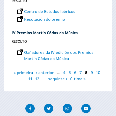
RESOLTO
Centro de Estudos Ibéricos
Resolución do premio
IV Premios Martín Códax da Música
RESOLTO
Gañadores da IV edición dos Premios
Martín Códax da Música
Páxinas
« primeira
‹ anterior
…
4
5
6
7
8
9
10
11
12
…
seguinte ›
última »
Facebook
Twitter
Instagram
Youtube