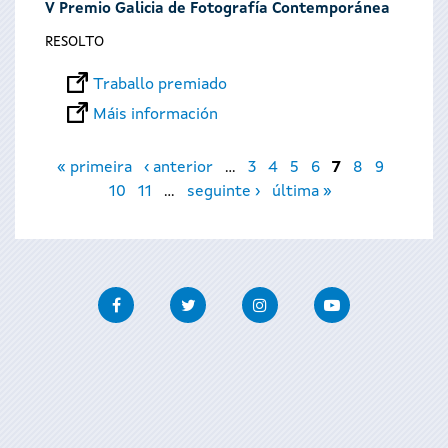
V Premio Galicia de Fotografía Contemporánea
RESOLTO
Traballo premiado
Máis información
Páxinas
« primeira
‹ anterior
…
3
4
5
6
7
8
9
10
11
…
seguinte ›
última »
Facebook
Twitter
Instagram
Youtube