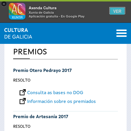
×
Axenda Cultura
VER
Xunta de Galicia
Aplicación gratuíta - En Google Play
Saltar al menú
M
INICIO
0
Vostede
PREMIOS
está
Premio Otero Pedrayo 2017
aquí
RESOLTO
Consulta as bases no DOG
Información sobre os premiados
Premio de Artesanía 2017
RESOLTO