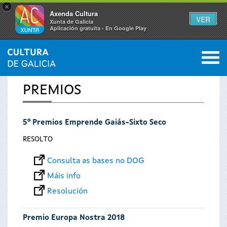
×
Axenda Cultura
VER
Xunta de Galicia
Aplicación gratuíta - En Google Play
Saltar al menú
M
INICIO
0
Vostede
PREMIOS
está
5º Premios Emprende Gaiás-Sixto Seco
aquí
RESOLTO
Consulta as bases no DOG
Máis info
Resolución
Premio Europa Nostra 2018