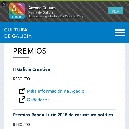
×
Axenda Cultura
VER
Xunta de Galicia
Aplicación gratuíta - En Google Play
Saltar al menú
M
INICIO
0
Vostede
PREMIOS
está
II Galicia Creativa
aquí
RESOLTO
Máis información na Agadic
Gañadores
Premios Ranan Lurie 2016 de caricatura política
RESOLTO