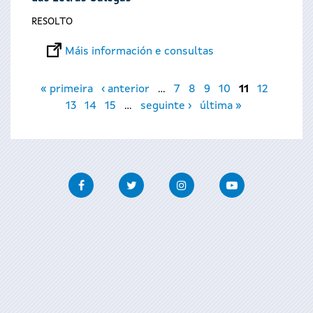
RESOLTO
Máis información e consultas
Páxinas
« primeira
‹ anterior
…
7
8
9
10
11
12
13
14
15
…
seguinte ›
última »
Facebook
Twitter
Instagram
Youtube