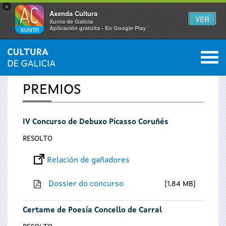
×
Axenda Cultura
VER
Xunta de Galicia
Aplicación gratuíta - En Google Play
Saltar al menú
M
INICIO
0
Vostede
PREMIOS
está
IV Concurso de Debuxo Picasso Coruñés
aquí
RESOLTO
Relación de gañadores
Dossier do concurso
1.84 MB
Certame de Poesía Concello de Carral