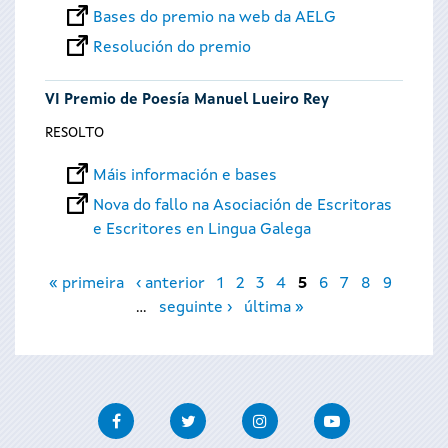
Bases do premio na web da AELG
Resolución do premio
VI Premio de Poesía Manuel Lueiro Rey
RESOLTO
Máis información e bases
Nova do fallo na Asociación de Escritoras
e Escritores en Lingua Galega
Páxinas
« primeira
‹ anterior
1
2
3
4
5
6
7
8
9
…
seguinte ›
última »
Facebook
Twitter
Instagram
Youtube