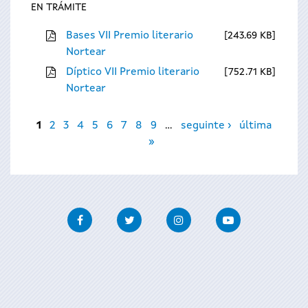
EN TRÁMITE
Bases VII Premio literario
243.69 KB
Nortear
Díptico VII Premio literario
752.71 KB
Nortear
Páxinas
1
2
3
4
5
6
7
8
9
…
seguinte ›
última
»
Facebook
Twitter
Instagram
Youtube