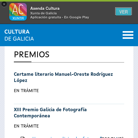
×
Axenda Cultura
VER
Xunta de Galicia
Aplicación gratuíta - En Google Play
Saltar al menú
M
INICIO
0
Vostede
PREMIOS
está
Certame literario Manuel-Oreste Rodríguez
aquí
López
EN TRÁMITE
XIII Premio Galicia de Fotografía
Contemporánea
EN TRÁMITE