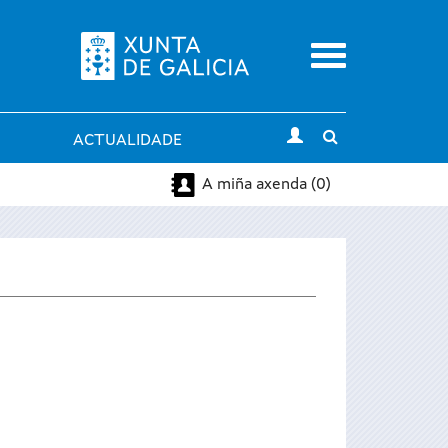
Menu
Toggle
ACTUALIDADE
search
A miña axenda (0)