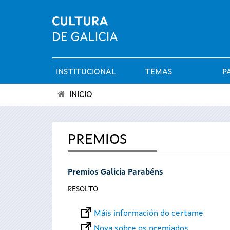
INSTITUCIONAL
TEMAS
P
Menú
INICIO
principal
Vostede
está
PREMIOS
aquí
Premios Galicia Parabéns
RESOLTO
Máis información do certame
Nova sobre os premiados