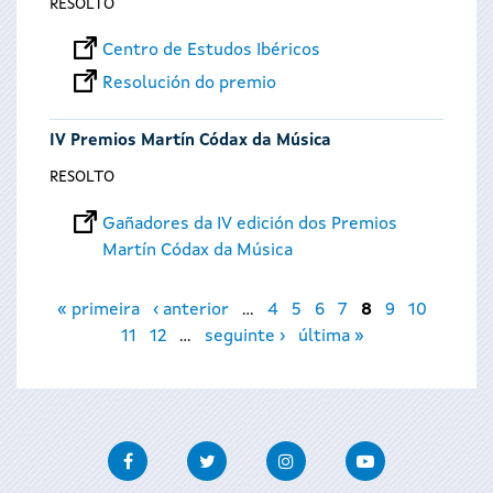
RESOLTO
Centro de Estudos Ibéricos
Resolución do premio
IV Premios Martín Códax da Música
RESOLTO
Gañadores da IV edición dos Premios
Martín Códax da Música
Páxinas
« primeira
‹ anterior
…
4
5
6
7
8
9
10
11
12
…
seguinte ›
última »
Facebook
Twitter
Instagram
Youtube