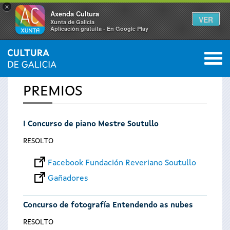
×
Axenda Cultura
VER
Xunta de Galicia
Aplicación gratuíta - En Google Play
Saltar al menú
M
INICIO
0
Vostede
PREMIOS
está
I Concurso de piano Mestre Soutullo
aquí
RESOLTO
Facebook Fundación Reveriano Soutullo
Gañadores
Concurso de fotografía Entendendo as nubes
RESOLTO