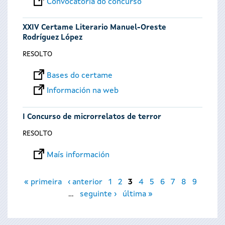
Convocatoria do concurso
XXIV Certame Literario Manuel-Oreste
Rodríguez López
RESOLTO
Bases do certame
Información na web
I Concurso de microrrelatos de terror
RESOLTO
Maís información
Páxinas
« primeira
‹ anterior
1
2
3
4
5
6
7
8
9
…
seguinte ›
última »