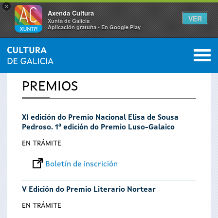
×
Axenda Cultura
VER
Xunta de Galicia
Aplicación gratuíta - En Google Play
Saltar al menú
M
INICIO
0
Vostede
PREMIOS
está
XI edición do Premio Nacional Elisa de Sousa
aquí
Pedroso. 1ª edición do Premio Luso-Galaico
EN TRÁMITE
Boletín de inscrición
V Edición do Premio Literario Nortear
EN TRÁMITE