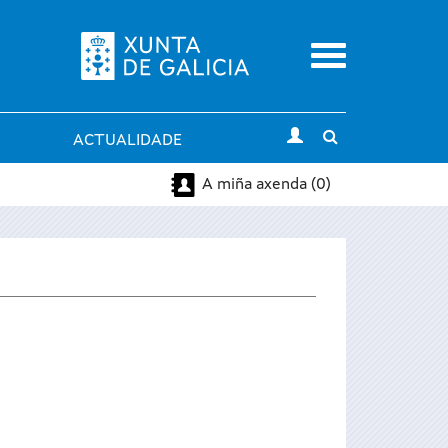
Menu
Toggle
ACTUALIDADE
search
A miña axenda (0)