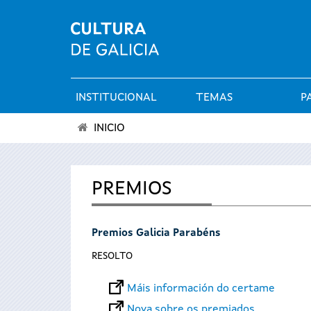
INSTITUCIONAL
TEMAS
P
Menú
INICIO
principal
Vostede
está
PREMIOS
aquí
Premios Galicia Parabéns
RESOLTO
Máis información do certame
Nova sobre os premiados