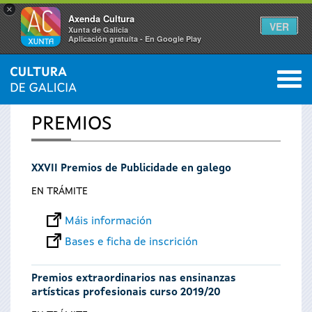
×
Axenda Cultura
VER
Xunta de Galicia
Aplicación gratuíta - En Google Play
Saltar al menú
M
INICIO
0
Vostede
PREMIOS
está
XXVII Premios de Publicidade en galego
aquí
EN TRÁMITE
Máis información
Bases e ficha de inscrición
Premios extraordinarios nas ensinanzas
artísticas profesionais curso 2019/20