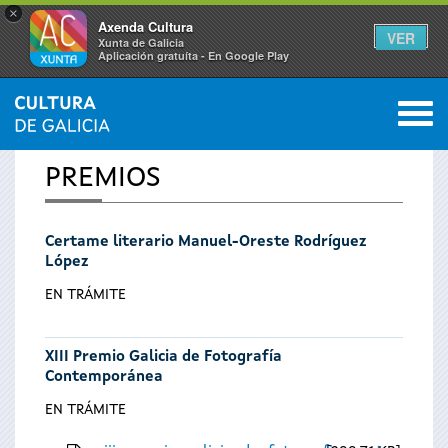
×
Axenda Cultura
VER
Xunta de Galicia
Aplicación gratuíta - En Google Play
Saltar al menú
M
INICIO
0
Vostede
PREMIOS
está
Certame literario Manuel-Oreste Rodríguez
aquí
López
EN TRÁMITE
XIII Premio Galicia de Fotografía
Contemporánea
EN TRÁMITE