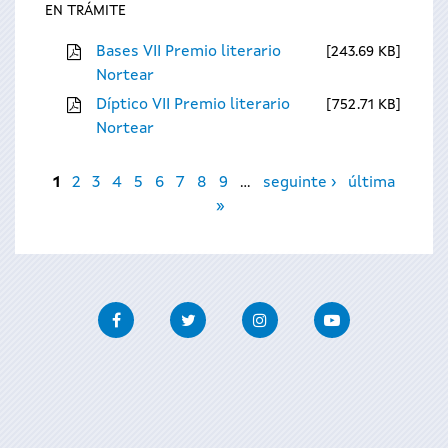
EN TRÁMITE
Bases VII Premio literario
243.69 KB
Nortear
Díptico VII Premio literario
752.71 KB
Nortear
Páxinas
1
2
3
4
5
6
7
8
9
…
seguinte ›
última
»
Facebook
Twitter
Instagram
Youtube