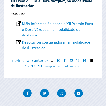
XII Premio Pura e Dora Vázquez, na modalidade
de ilustración
RESOLTO
Máis información sobre o XII Premio Pura
e Dora Vázquez, na modalidade de
ilustración
Resolución coa gañadora na modalidade
de Ilustración
Páxinas
« primeira
‹ anterior
…
10
11
12
13
14
15
16
17
18
seguinte ›
última »
Facebook
Twitter
Instagram
Youtube