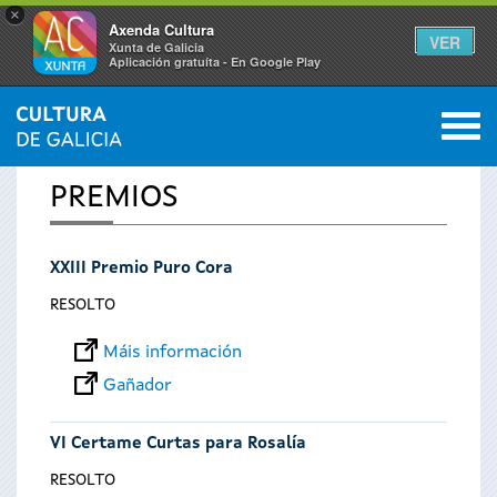
×
Axenda Cultura
VER
Xunta de Galicia
Aplicación gratuíta - En Google Play
Saltar al menú
M
INICIO
0
Vostede
PREMIOS
está
XXIII Premio Puro Cora
aquí
RESOLTO
Máis información
Gañador
VI Certame Curtas para Rosalía
RESOLTO