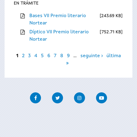
EN TRÁMITE
Bases VII Premio literario
243.69 KB
Nortear
Díptico VII Premio literario
752.71 KB
Nortear
Páxinas
1
2
3
4
5
6
7
8
9
…
seguinte ›
última
»
Facebook
Twitter
Instagram
Youtube