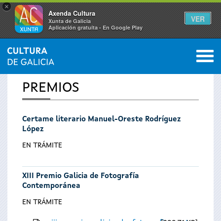
×
Axenda Cultura
VER
Xunta de Galicia
Aplicación gratuíta - En Google Play
Saltar al menú
M
INICIO
0
Vostede
PREMIOS
está
Certame literario Manuel-Oreste Rodríguez
aquí
López
EN TRÁMITE
XIII Premio Galicia de Fotografía
Contemporánea
EN TRÁMITE