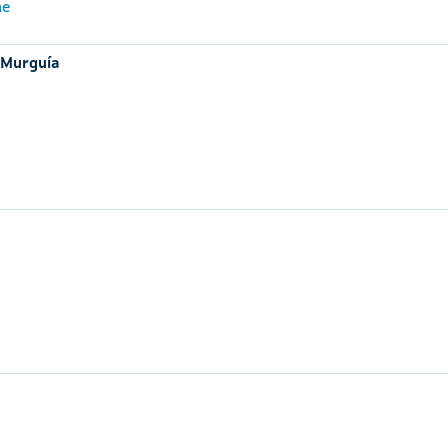
me
 Murguía