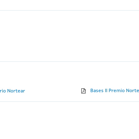
Bases II Premio Nort
ario Nortear