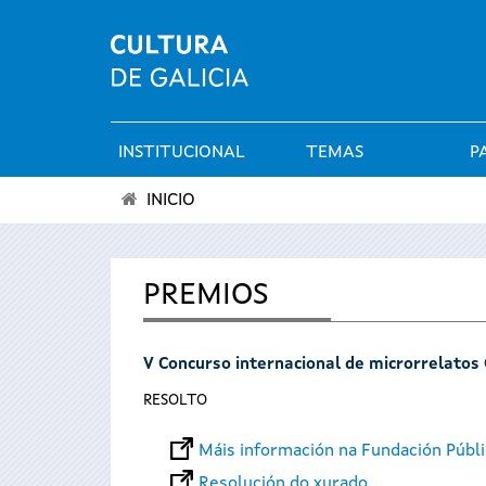
INSTITUCIONAL
TEMAS
P
Menú
INICIO
principal
Vostede
está
PREMIOS
aquí
V Concurso internacional de microrrelatos
RESOLTO
Máis información na Fundación Públi
Resolución do xurado