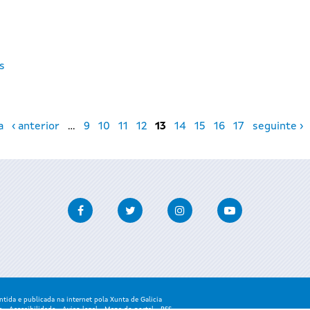
os
a
‹ anterior
…
9
10
11
12
13
14
15
16
17
seguinte ›
Facebook
Twitter
Instagram
Youtube
ida e publicada na internet pola Xunta de Galicia
a
-
Accesibilidade
-
Aviso legal
-
Mapa do portal
-
RSS