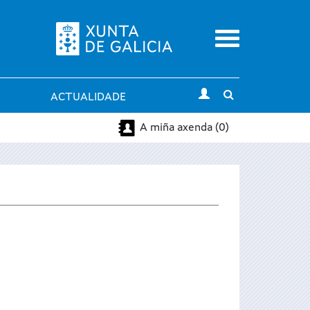
Menu
Toggle
ACTUALIDADE
search
A miña axenda (0)