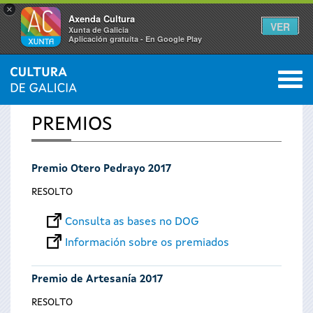
×
Axenda Cultura
VER
Xunta de Galicia
Aplicación gratuíta - En Google Play
Saltar al menú
M
INICIO
0
Vostede
PREMIOS
está
Premio Otero Pedrayo 2017
aquí
RESOLTO
Consulta as bases no DOG
Información sobre os premiados
Premio de Artesanía 2017
RESOLTO