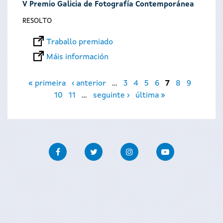
V Premio Galicia de Fotografía Contemporánea
RESOLTO
Traballo premiado
Máis información
Páxinas
« primeira
‹ anterior
…
3
4
5
6
7
8
9
10
11
…
seguinte ›
última »
Facebook
Twitter
Instagram
Youtube