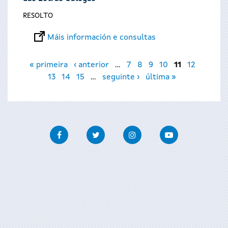
RESOLTO
Máis información e consultas
Páxinas
« primeira
‹ anterior
…
7
8
9
10
11
12
13
14
15
…
seguinte ›
última »
Facebook
Twitter
Instagram
Youtube