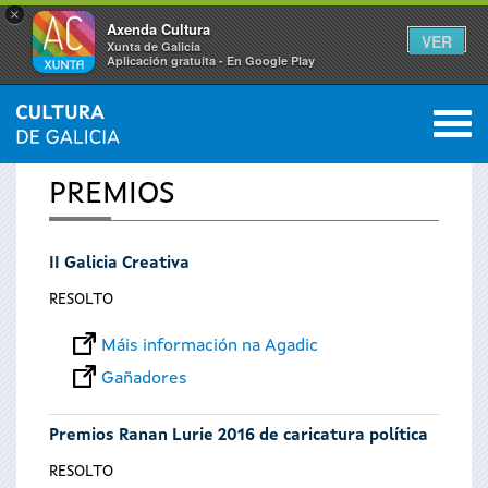
×
Axenda Cultura
VER
Xunta de Galicia
Aplicación gratuíta - En Google Play
Saltar al menú
M
INICIO
0
Vostede
PREMIOS
está
II Galicia Creativa
aquí
RESOLTO
Máis información na Agadic
Gañadores
Premios Ranan Lurie 2016 de caricatura política
RESOLTO