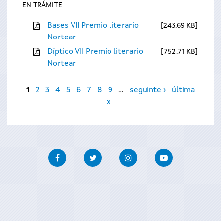
EN TRÁMITE
Bases VII Premio literario
243.69 KB
Nortear
Díptico VII Premio literario
752.71 KB
Nortear
Páxinas
1
2
3
4
5
6
7
8
9
…
seguinte ›
última
»
Facebook
Twitter
Instagram
Youtube