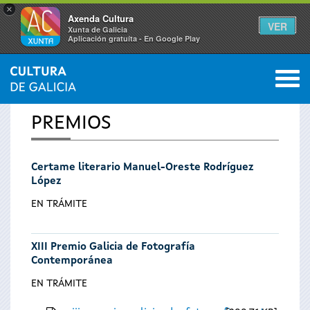
×
Axenda Cultura
VER
Xunta de Galicia
Aplicación gratuíta - En Google Play
Saltar al menú
M
INICIO
0
Vostede
PREMIOS
está
Certame literario Manuel-Oreste Rodríguez
aquí
López
EN TRÁMITE
XIII Premio Galicia de Fotografía
Contemporánea
EN TRÁMITE