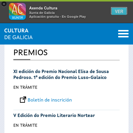
×
Axenda Cultura
VER
Xunta de Galicia
Aplicación gratuíta - En Google Play
Saltar al menú
M
INICIO
0
Vostede
PREMIOS
está
XI edición do Premio Nacional Elisa de Sousa
aquí
Pedroso. 1ª edición do Premio Luso-Galaico
EN TRÁMITE
Boletín de inscrición
V Edición do Premio Literario Nortear
EN TRÁMITE