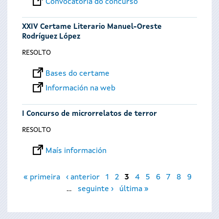
Convocatoria do concurso
XXIV Certame Literario Manuel-Oreste
Rodríguez López
RESOLTO
Bases do certame
Información na web
I Concurso de microrrelatos de terror
RESOLTO
Maís información
Páxinas
« primeira
‹ anterior
1
2
3
4
5
6
7
8
9
…
seguinte ›
última »