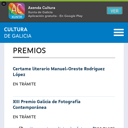
×
Axenda Cultura
VER
Xunta de Galicia
Aplicación gratuíta - En Google Play
Saltar al menú
M
INICIO
0
Vostede
PREMIOS
está
Certame literario Manuel-Oreste Rodríguez
aquí
López
EN TRÁMITE
XIII Premio Galicia de Fotografía
Contemporánea
EN TRÁMITE