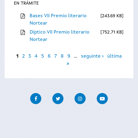
EN TRÁMITE
Bases VII Premio literario
243.69 KB
Nortear
Díptico VII Premio literario
752.71 KB
Nortear
Páxinas
1
2
3
4
5
6
7
8
9
…
seguinte ›
última
»
Facebook
Twitter
Instagram
Youtube