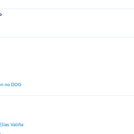
o
dón no DOG
lías Valiña