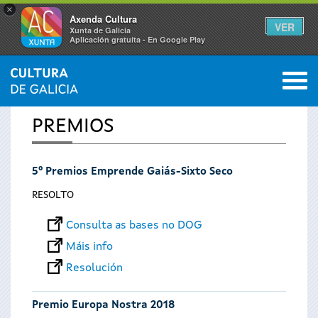
×
Axenda Cultura
VER
Xunta de Galicia
Aplicación gratuíta - En Google Play
Saltar al menú
M
INICIO
0
Vostede
PREMIOS
está
5º Premios Emprende Gaiás-Sixto Seco
aquí
RESOLTO
Consulta as bases no DOG
Máis info
Resolución
Premio Europa Nostra 2018