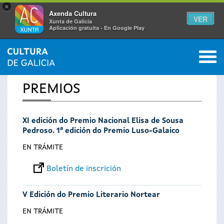
×
Axenda Cultura
VER
Xunta de Galicia
Aplicación gratuíta - En Google Play
Saltar al menú
M
INICIO
0
Vostede
PREMIOS
está
XI edición do Premio Nacional Elisa de Sousa
aquí
Pedroso. 1ª edición do Premio Luso-Galaico
EN TRÁMITE
Boletín de inscrición
V Edición do Premio Literario Nortear
EN TRÁMITE