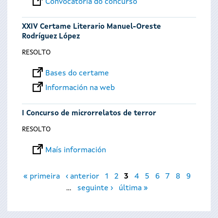
Convocatoria do concurso
XXIV Certame Literario Manuel-Oreste
Rodríguez López
RESOLTO
Bases do certame
Información na web
I Concurso de microrrelatos de terror
RESOLTO
Maís información
Páxinas
« primeira
‹ anterior
1
2
3
4
5
6
7
8
9
…
seguinte ›
última »