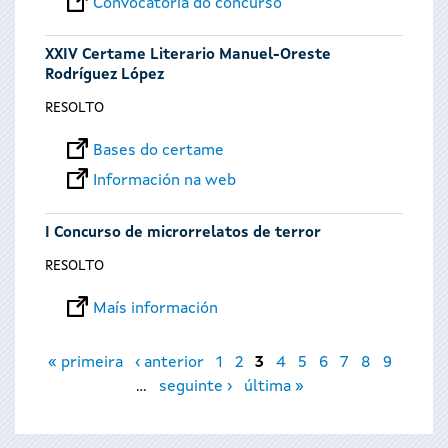
Convocatoria do concurso
XXIV Certame Literario Manuel-Oreste
Rodríguez López
RESOLTO
Bases do certame
Información na web
I Concurso de microrrelatos de terror
RESOLTO
Maís información
Páxinas
« primeira
‹ anterior
1
2
3
4
5
6
7
8
9
…
seguinte ›
última »