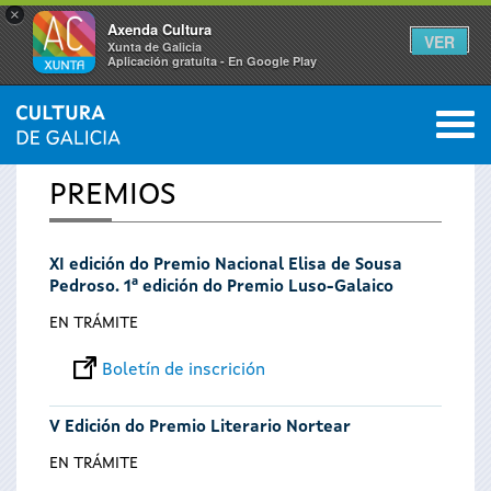
×
Axenda Cultura
VER
Xunta de Galicia
Aplicación gratuíta - En Google Play
Saltar al menú
M
INICIO
0
Vostede
PREMIOS
está
XI edición do Premio Nacional Elisa de Sousa
aquí
Pedroso. 1ª edición do Premio Luso-Galaico
EN TRÁMITE
Boletín de inscrición
V Edición do Premio Literario Nortear
EN TRÁMITE