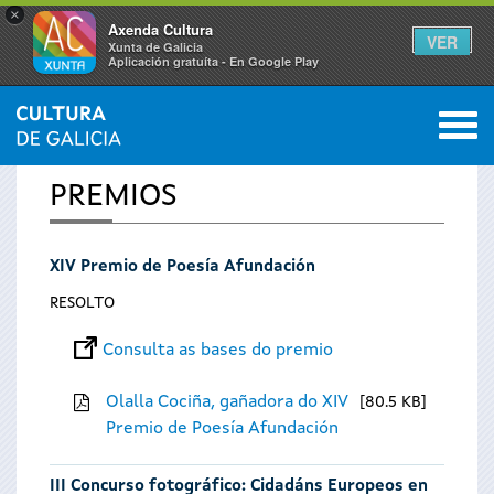
×
Axenda Cultura
VER
Xunta de Galicia
Aplicación gratuíta - En Google Play
Saltar al menú
M
INICIO
0
Vostede
PREMIOS
está
XIV Premio de Poesía Afundación
aquí
RESOLTO
Consulta as bases do premio
Olalla Cociña, gañadora do XIV
80.5 KB
Premio de Poesía Afundación
III Concurso fotográfico: Cidadáns Europeos en