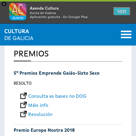
×
Axenda Cultura
VER
Xunta de Galicia
Aplicación gratuíta - En Google Play
Saltar al menú
M
INICIO
0
Vostede
PREMIOS
está
5º Premios Emprende Gaiás-Sixto Seco
aquí
RESOLTO
Consulta as bases no DOG
Máis info
Resolución
Premio Europa Nostra 2018