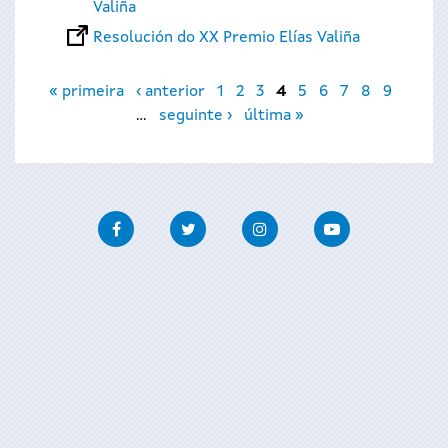
Valiña
Resolución do XX Premio Elías Valiña
Páxinas
« primeira
‹ anterior
1
2
3
4
5
6
7
8
9
…
seguinte ›
última »
Facebook
Twitter
Instagram
Youtube