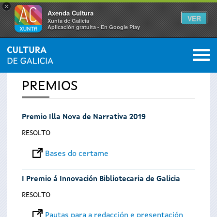
×
Axenda Cultura
VER
Xunta de Galicia
Aplicación gratuíta - En Google Play
Saltar al menú
M
INICIO
0
Vostede
PREMIOS
está
Premio Illa Nova de Narrativa 2019
aquí
RESOLTO
Bases do certame
I Premio á Innovación Bibliotecaria de Galicia
RESOLTO
Pautas para a redacción e presentación