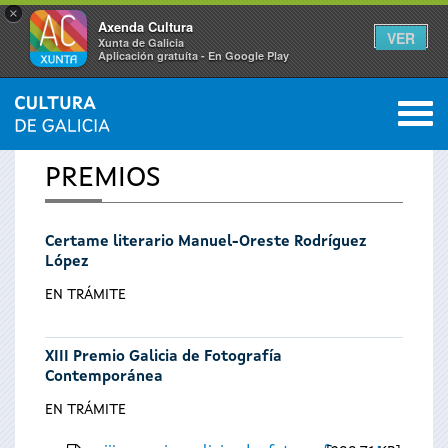
×
Axenda Cultura
VER
Xunta de Galicia
Aplicación gratuíta - En Google Play
Saltar al menú
M
INICIO
0
Vostede
PREMIOS
está
Certame literario Manuel-Oreste Rodríguez
aquí
López
EN TRÁMITE
XIII Premio Galicia de Fotografía
Contemporánea
EN TRÁMITE