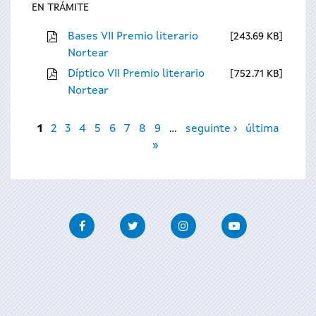
EN TRÁMITE
Bases VII Premio literario
243.69 KB
Nortear
Díptico VII Premio literario
752.71 KB
Nortear
Páxinas
1
2
3
4
5
6
7
8
9
…
seguinte ›
última
»
Facebook
Twitter
Instagram
Youtube