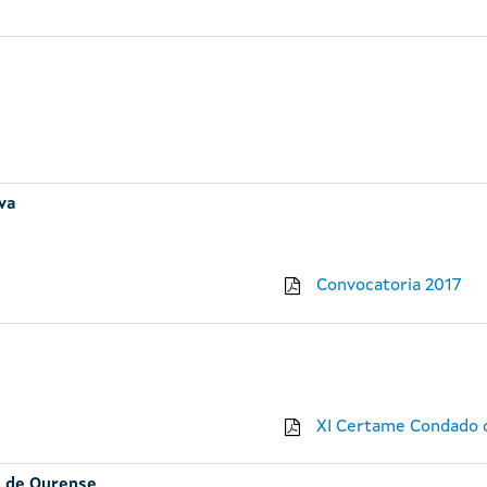
iva
Convocatoria 2017
XI Certame Condado d
n de Ourense