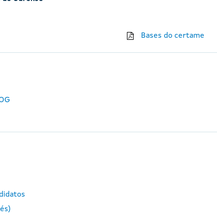
Bases do certame
DOG
ndidatos
lés)