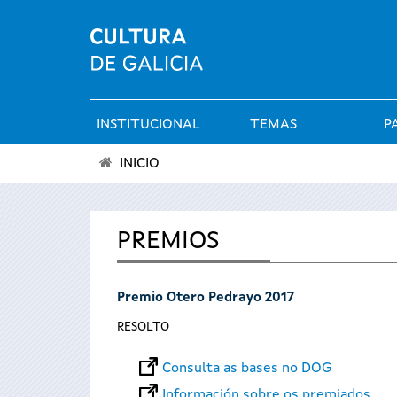
INSTITUCIONAL
TEMAS
P
Menú
INICIO
principal
Vostede
está
PREMIOS
aquí
Premio Otero Pedrayo 2017
RESOLTO
Consulta as bases no DOG
Información sobre os premiados