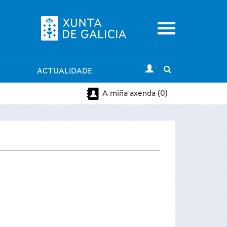
Menu
Toggle
ACTUALIDADE
search
A miña axenda (0)