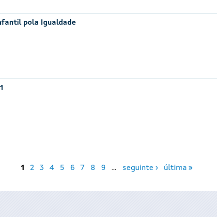
nfantil pola Igualdade
1
1
2
3
4
5
6
7
8
9
…
seguinte ›
última »