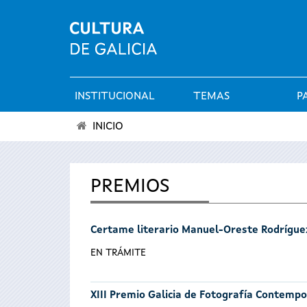
INSTITUCIONAL
TEMAS
P
Menú
INICIO
principal
Vostede
está
PREMIOS
aquí
Certame literario Manuel-Oreste Rodrígue
EN TRÁMITE
XIII Premio Galicia de Fotografía Contemp