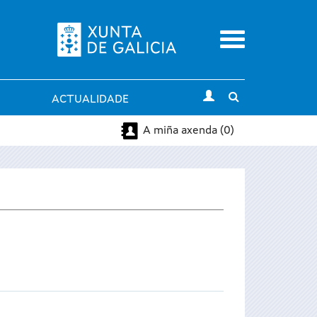
Menu
Toggle
ACTUALIDADE
search
A miña axenda (0)