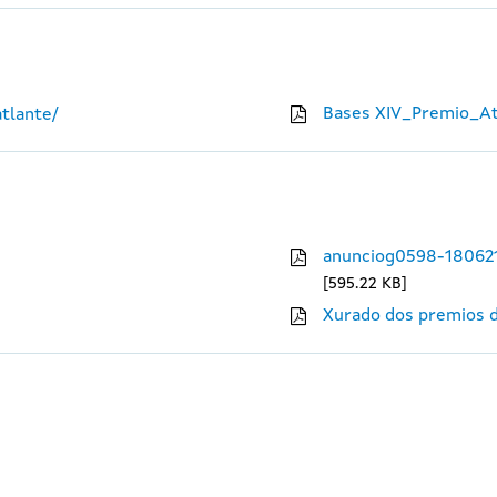
Bases XIV_Premio_At
tlante/
anunciog0598-18062
595.22 KB
Xurado dos premios d