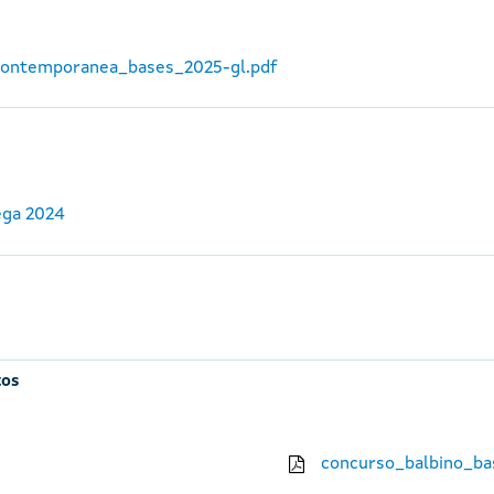
_contemporanea_bases_2025-gl.pdf
ega 2024
tos
concurso_balbino_ba