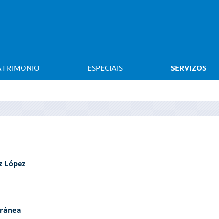
Saltar al menú
ATRIMONIO
ESPECIAIS
SERVIZOS
z López
oránea