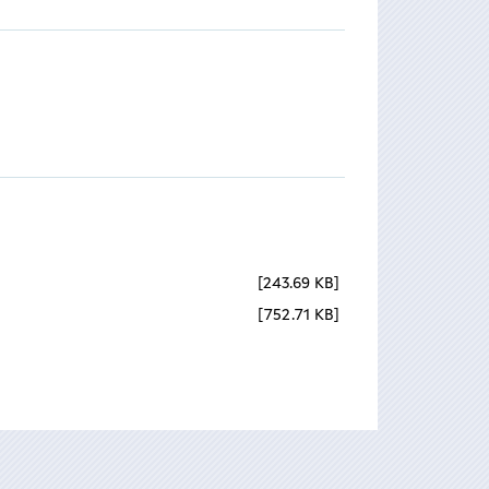
243.69 KB
752.71 KB