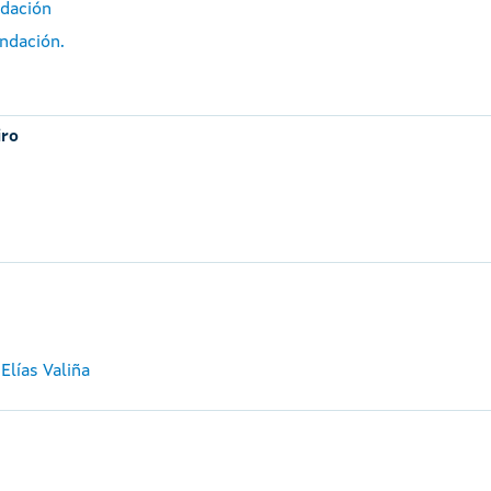
ndación
ndación.
iro
Elías Valiña