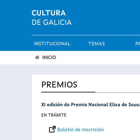
INSTITUCIONAL
TEMAS
P
Menú
INICIO
principal
Vostede
está
PREMIOS
aquí
XI edición do Premio Nacional Elisa de Sou
EN TRÁMITE
Boletín de inscrición