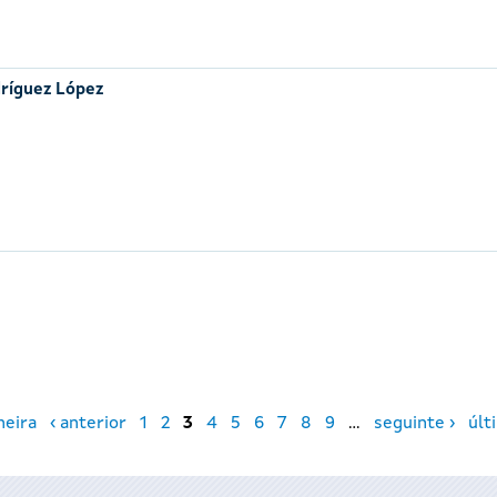
ríguez López
meira
‹ anterior
1
2
3
4
5
6
7
8
9
…
seguinte ›
últ