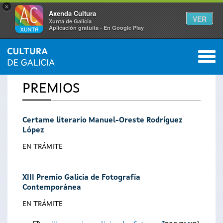
×
Axenda Cultura
VER
Xunta de Galicia
Aplicación gratuíta - En Google Play
Saltar al menú
M
INICIO
0
Vostede
PREMIOS
está
Certame literario Manuel-Oreste Rodríguez
aquí
López
EN TRÁMITE
XIII Premio Galicia de Fotografía
Contemporánea
EN TRÁMITE