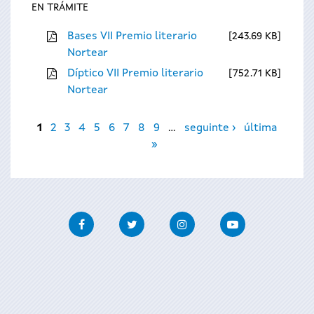
EN TRÁMITE
Bases VII Premio literario
243.69 KB
Nortear
Díptico VII Premio literario
752.71 KB
Nortear
Páxinas
1
2
3
4
5
6
7
8
9
…
seguinte ›
última
»
Facebook
Twitter
Instagram
Youtube